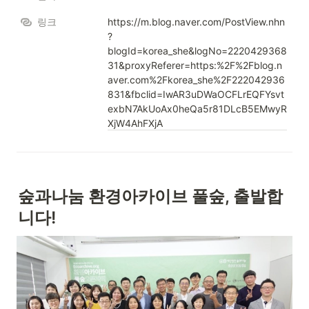
링크
https://m.blog.naver.com/PostView.nhn
?
blogId=korea_she&logNo=2220429368
31&proxyReferer=https:%2F%2Fblog.n
aver.com%2Fkorea_she%2F222042936
831&fbclid=IwAR3uDWaOCFLrEQFYsvt
exbN7AkUoAx0heQa5r81DLcB5EMwyR
XjW4AhFXjA
숲과나눔 환경아카이브 풀숲, 출발합
니다!