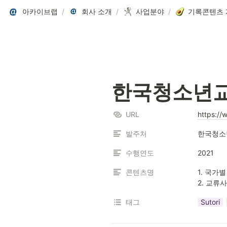
아카이브랩
/
회사 소개
/
사업분야
/
기록콘텐츠 
한국청소년교
URL
https://
발주처
한국청소
수행연도
2021
콘텐츠명
1. 국가별
2. 교류
태그
Sutori