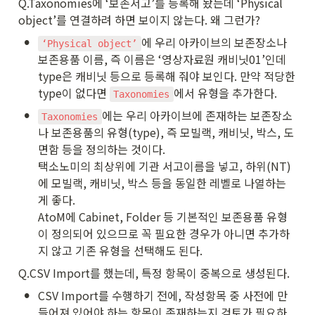
Q.Taxonomies에 ‘보존서고’를 등록해 놨는데 ‘Physical 
object’를 연결하려 하면 보이지 않는다. 왜 그런가?
•
에 우리 아카이브의 보존장소나 
‘Physical object’
보존용품 이름, 즉 이름은 ‘영상자료원 캐비닛01’인데 
type은 캐비닛 등으로 등록해 줘야 보인다. 만약 적당한 
type이 없다면 
에서 유형을 추가한다. 
Taxonomies
•
에는 우리 아카이브에 존재하는 보존장소
Taxonomies
나 보존용품의 유형(type), 즉 모빌랙, 캐비닛, 박스, 도
면함 등을 정의하는 것이다. 

택소노미의 최상위에 기관 서고이름을 넣고, 하위(NT)
에 모빌랙, 캐비닛, 박스 등을 동일한 레벨로 나열하는 
게 좋다.

AtoM에 Cabinet, Folder 등 기본적인 보존용품 유형
이 정의되어 있으므로 꼭 필요한 경우가 아니면 추가하
지 않고 기존 유형을 선택해도 된다.
Q.CSV Import를 했는데, 특정 항목이 중복으로 생성된다.
•
CSV Import를 수행하기 전에, 작성항목 중 사전에 만
들어져 있어야 하는 항목이 존재하는지 검토가 필요하