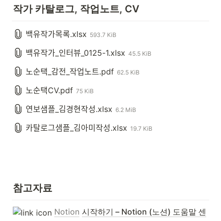
작가 카탈로그, 작업노트, CV
백유작가목록.xlsx
593.7 KiB
백유작가_인터뷰_0125-1.xlsx
45.5 KiB
노순택_감전_작업노트.pdf
62.5 KiB
노순택CV.pdf
75 KiB
연보샘플_김경현작성.xlsx
6.2 MiB
카탈로그샘플_김아미작성.xlsx
19.7 KiB
참고자료
Notion
시작하기 – Notion (노션) 도움말 센