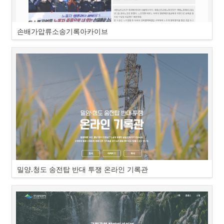
손배가압류소송기록아카이브
밀양.청도 송전탑 반대 투쟁 온라인 기록관